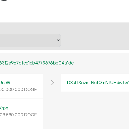
6312e967dfcc1cb4779676bb04a1dc
UrzW
D8sffXnzrsrNctQmNfUHdwfw
DOGE
00
000
000
Krpp
DOGE
08
580
000