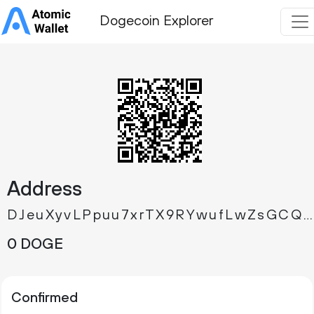
Dogecoin Explorer
Address
DJeuXyvLPpuu7xrTX9RYwufLwZsGCQFAGr
0 DOGE
Confirmed