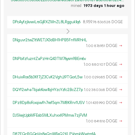
mined
1973 days 1 hour ago
DPcAyfzjkvwiLrsGjRXZMnZL8LRgguk1q6
8
959
.
DOGE
78
836
528
DNguvr2twZ1tWETJX3dBH1HPB5FnfMRhHL
1.
DOGE
→
00
876
951
DNPbifzfuzntZaPzHnQ43TM76ysm9BEm6v
1.
DOGE
→
00
880
107
DHuixRos5b3Kf7jZ3CvK2VghJJ9TGorL5w
1.
DOGE
→
00
029
685
DQYf2whaTbjakKow1bjHYzcYzfc2BcZZ7p
1.
DOGE
→
02
380
368
DPz8Dp8oFcxqiwfh7ref5qm7M8KRnr1USV
1.
DOGE
→
01
435
990
DJSkejtJpbMFEsbSMLXuhxxKPMmw7zjFVM
1.
DOGE
→
00
841
816
D87FQcBGQqVq8eQnWFeQ2KLPVomkWwtmfA