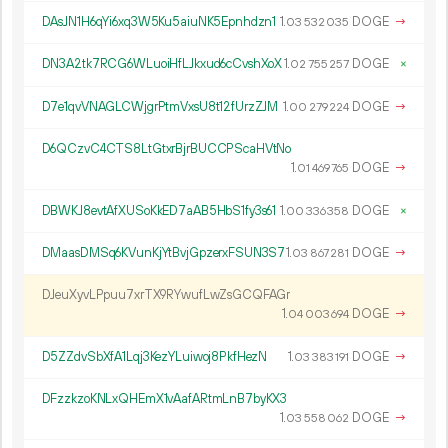
DAsJN1H6qYi6xq3W5Ku5aiuNK5Epnhdzn1
1.
DOGE
→
03
532
035
DN3A2tk7RCG6WLuoiHfLJkxud6cCvshXoX
1.
DOGE
×
02
755
257
D7e1qvVNAGLCWjgrPtmVxsU8t12fUrzZJM
1.
DOGE
→
00
279
224
D6QCzvC4CTS8LtGtxrBjrBUCCPScaHVtNo
1.
DOGE
→
01
469
765
DBWKJ8evtAfXUSoKkED7aAB5HbS1fy3s61
1.
DOGE
×
00
336
358
DMaasDMSq6KVunKjYtBvjGpzerxFSUN3S7
1.
DOGE
→
03
867
281
DJeuXyvLPpuu7xrTX9RYwufLwZsGCQFAGr
1.
DOGE
→
04
003
694
D5ZZdvSbXfA1Lqj3KezYLuiwoj8PkfHezN
1.
DOGE
→
03
383
191
DFzzkzoKNLxQHEmX1vAafARtmLnB7byKX3
1.
DOGE
→
03
558
062