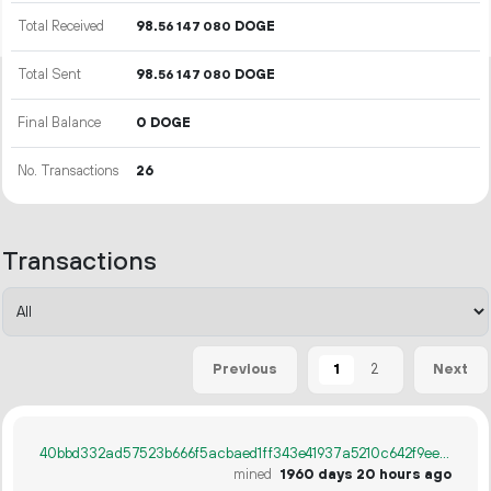
Total Received
98.
DOGE
56
147
080
Total Sent
98.
DOGE
56
147
080
Final Balance
0 DOGE
No. Transactions
26
Transactions
1
2
Previous
Next
40bbd332ad57523b666f5acbaed1ff343e41937a5210c642f9ee957dfdb8b326
mined
1960 days 20 hours ago