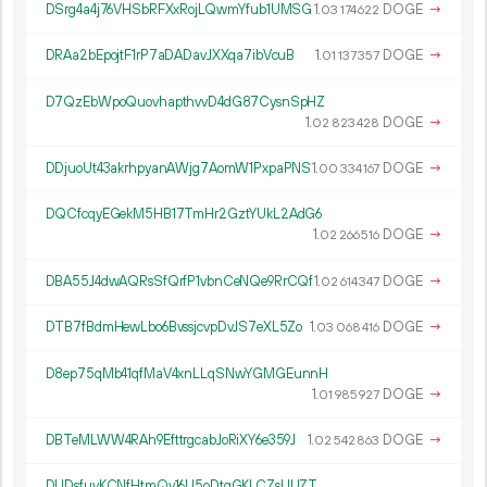
DSrg4a4j76VHSbRFXxRojLQwmYfub1UMSG
1.
DOGE
→
03
174
622
DRAa2bEpojtF1rP7aDADavJXXqa7ibVcuB
1.
DOGE
→
01
137
357
D7QzEbWpoQuovhapthvvD4dG87CysnSpHZ
1.
DOGE
→
02
823
428
DDjuoUt43akrhpyanAWjg7AomW1PxpaPNS
1.
DOGE
→
00
334
167
DQCfcqyEGekM5HB17TmHr2GztYUkL2AdG6
1.
DOGE
→
02
266
516
DBA55J4dwAQRsSfQrfP1vbnCeNQe9RrCQf
1.
DOGE
→
02
614
347
DTB7fBdmHewLbo6BvssjcvpDvJS7eXL5Zo
1.
DOGE
→
03
068
416
D8ep75qMb41qfMaV4xnLLqSNwYGMGEunnH
1.
DOGE
→
01
985
927
DBTeMLWW4RAh9EfttrgcabJoRiXY6e359J
1.
DOGE
→
02
542
863
DUDsfuvKCNfHtmQv16U5oDtgGKLCZsUUZT