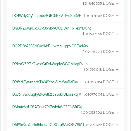
1.
DOGE
→
01
840
335
DQ1WdyC1y15fjckdcRGBGiBFVq1Ho853VE
1.
DOGE
→
00
471
262
DQ3N2uwi4GgXvR3oMbACCDWnTpHeqYDCht
1.
DOGE
→
00
937
295
DGRD86983ENCvYAbFU1wmqHippVCPTadQo
1.
DOGE
→
02
165
270
DPknQZRTKBweeGrDdx6vgdw3GGMJagEvHh
1.
DOGE
→
01
595
018
DR8fr1jFywrnqthT464SfbdWmr6evBaBKe
1.
DOGE
→
01
010
784
DSJ6TvwXrugfyQwwtb2pYv6kYDLqseRqiM
1.
DOGE
→
01
697
004
DMmteVxU95ATxUt79J7wbdaVF2FNSfrEXj
1.
DOGE
×
00
053
702
DAf9fx3xcAbHc84os495CfKCtuWwQS7B51
1.
DOGE
→
02
294
822