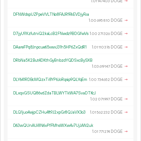
1.
DOGE
→
01
147
403
DFNWdspUZPpeVVLTNo8FAJRfRkEVDjyFoa
1.
DOGE
→
00
695
810
D7jyU9XzfutniQ2kaLcB2FNwdz9BDGfwVs
1.
DOGE
→
00
271
326
DAareFPq8Jnpcue65vwxJ31h5HP6ZxQdR1
1.
DOGE
→
01
110
376
DRbNa5K2But4DKthGyBnbzdYQDSxcBySXB
1.
DOGE
→
03
619
147
DLY641RDBcMQzxTi8YP6JoRqsip9QLYqEm
1.
DOGE
→
00
734
652
DLxqxGSUQ86vdZdaTBLWYTkWA7SvaDTKcJ
1.
DOGE
→
02
071
997
DLQ1juo4wjpCZHu4ft9J2xpGr8QJaVX3o3
1.
DOGE
→
01
562
232
D63wQUnAUi8N6vPfFMhsWXw4v7UjJAN2uk
1.
DOGE
→
01
771
274