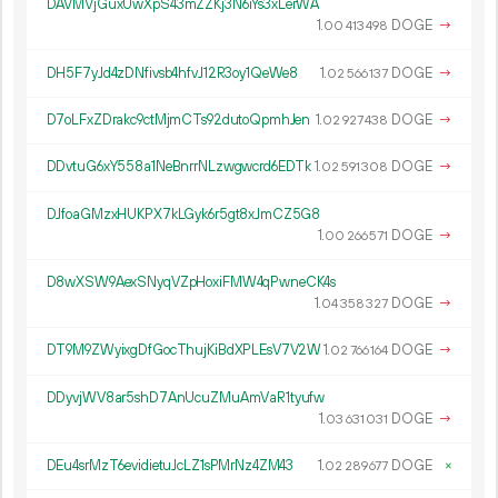
DAVMVjGuxUwXpS43mZZKj3N6iYs3xLerWA
1.
DOGE
→
00
413
498
DH5F7yJd4zDNfivsb4hfvJ12R3oy1QeWe8
1.
DOGE
→
02
566
137
D7oLFxZDrakc9ctMjmCTs92dutoQpmhJen
1.
DOGE
→
02
927
438
DDvtuG6xY558a1NeBnrrNLzwgwcrd6EDTk
1.
DOGE
→
02
591
308
DJfoaGMzxHUKPX7kLGyk6r5gt8xJmCZ5G8
1.
DOGE
→
00
266
571
D8wXSW9AexSNyqVZpHoxiFMW4qPwneCK4s
1.
DOGE
→
04
358
327
DT9M9ZWyixgDfGocThujKiBdXPLEsV7V2W
1.
DOGE
→
02
766
164
DDyvjWV8ar5shD7AnUcuZMuAmVaR1tyufw
1.
DOGE
→
03
631
031
DEu4srMzT6evidietuJcLZ1sPMrNz4ZM43
1.
DOGE
×
02
289
677