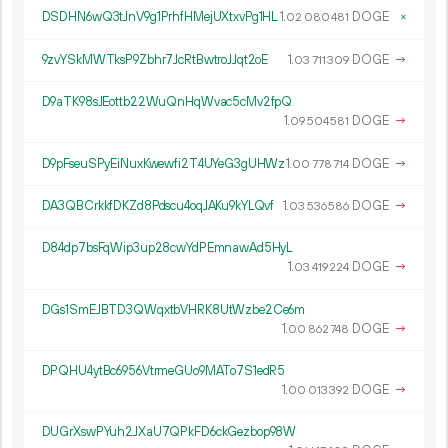
DSDHN6wQ3tJnV9g1PrhfHMejUXtxvPg1HL
1.
DOGE
×
02
080
481
9zvYSkMWTksP9Zbhr7JcRtBwtroJJqt2oE
1.
DOGE
→
03
711
309
D9aTK98sJEottb22WuQnHqWvac5cMv2fpQ
1.
DOGE
→
09
504
581
D9pFseuSPyEiNuxKwewfi2T4UYeG3gUHWz
1.
DOGE
→
00
778
714
DA3QBCrkkfDKZd8Pdscu4oqJAKu9kYLQvf
1.
DOGE
→
03
536
586
D84dp7bsFqWip3up28cwYdPEmnawAd5HyL
1.
DOGE
→
03
419
224
DGs1SmEJBTD3QWqxtbVHRK8UtWzbe2Ce6m
1.
DOGE
→
00
862
748
DPQHU4ytBc6956VtrmeGUo9MATo7S1edR5
1.
DOGE
→
00
013
392
DUGrXswPYuh2JXaU7QPkFD6ckGezbop98W