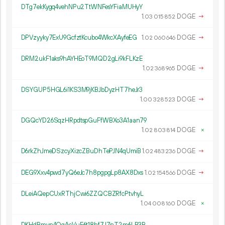
DTg7ekKygq4vehNPu2TtWNFesYFiaMUHyY
1.
DOGE
→
03
015
852
DPVzyyky7ExU9GcfztKcubo4WkcXAyfeEG
1.
DOGE
→
02
060
646
DRM2ukF1aks9hAYHEoT9MQD2gLi9kFLKzE
1.
DOGE
→
02
368
965
DSYGUP5HGL6i1KS3M9jKBJbDyzHT7heJr3
1.
DOGE
→
00
328
523
DGQcYD26SqzHRpdtspGuFfWBXo3A1aan79
1.
DOGE
×
02
803
814
D6rkZhJmeDSzcyXizcZBuDhTePJN4qUmiB
1.
DOGE
→
02
483
236
DEG9Xxv4pwd7yQ6eJc7h8pgpgLp8AX8Dxs
1.
DOGE
→
02
154
566
DLeiAQepCUxRThjCwi6ZZQCBZRfcPtvhyL
1.
DOGE
×
04
008
160
DKHdBmvn4QqAcVuE6t18hf7J7nT2m6LB3B