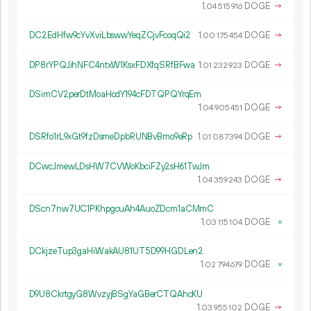
1.
DOGE
→
04
515
916
DC2EdHfw9cYvXviLbswwYeqZCjvFcoqQi2
1.
DOGE
→
00
175
454
DP8rYPQJihNFC4ntxW1KsxFDXfqSRfBFwa
1.
DOGE
→
01
232
923
DSimCV2perDtMoaHodY194cFDTQPQYrqEm
1.
DOGE
→
04
905
451
DSRfo1rL9xGt9fzDsmeDpbRUNBvBmo9eRp
1.
DOGE
→
01
087
394
DCwcJmewLDsHW7CVWoKbciFZy2sH61TwJm
1.
DOGE
→
04
359
243
DScn7nw7UC1PKhpgcuAh4AuoZDcm1aCMmC
1.
DOGE
×
03
115
104
DCkjzeTup3gaHiWakAU81UT5D99HGDLen2
1.
DOGE
×
02
794
679
D9U8CkrtgyG8WvzyjBSgYaGBerCTQAhcKU
1.
DOGE
→
03
955
102