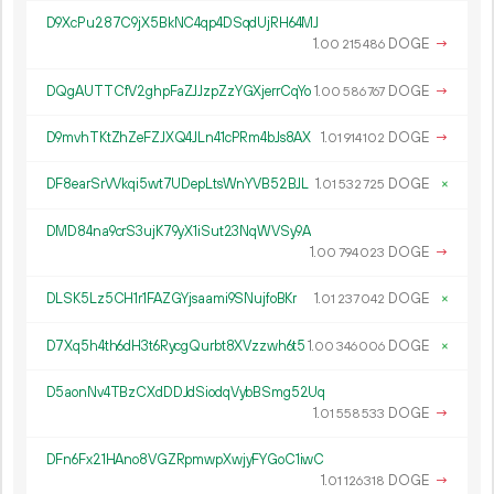
D9XcPu287C9jX5BkNC4qp4DSqdUjRH64MJ
1.
DOGE
→
00
215
486
DQgAUTTCfV2ghpFaZJJzpZzYGXjerrCqYo
1.
DOGE
→
00
586
767
D9mvhTKtZhZeFZJXQ4JLn41cPRm4bJs8AX
1.
DOGE
→
01
914
102
DF8earSrVVkqi5wt7UDepLtsWnYVB52BJL
1.
DOGE
×
01
532
725
DMD84na9crS3ujK79yX1iSut23NqWVSy9A
1.
DOGE
→
00
794
023
DLSK5Lz5CH1r1FAZGYjsaami9SNujfoBKr
1.
DOGE
×
01
237
042
D7Xq5h4th6dH3t6RycgQurbt8XVzzwh6t5
1.
DOGE
×
00
346
006
D5aonNv4TBzCXdDDJdSiodqVybBSmg52Uq
1.
DOGE
→
01
558
533
DFn6Fx21HAno8VGZRpmwpXwjyFYGoC1iwC
1.
DOGE
→
01
126
318