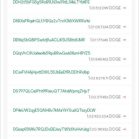
DDH2t5bFG5g5RoB9LN3w39dLS4sLTYbKFE
1.
DOGE
→
01
512
099
D8BXsPRqehGLfJYBGz2vTnrX3WXWRRaYsi
1.
DOGE
→
01
087
264
DB16qSbG8iPSarkrj9uACLiK5U5BtrdUMR
1.
DOGE
→
01
177
648
DQqVhC8Uoi6eo4s59qvBRwGwk3KonHRYZ5
1.
DOGE
→
01
848
462
DCwFVHAjHyvttDWL5SJbEeDfRU3DhRxKsp
1.
DOGE
→
02
827
871
DS797QLCeJPht9fFoeuQT7AhsWpnqZHjv7
1.
DOGE
→
00
371
456
DP4eUW2qyE5QNHBv7kMaYkYSudQTszyDLW
1.
DOGE
→
02
920
204
DGsap93MKx7RQJDxDEJwyTW1c1XvHvhJog
1.
DOGE
→
00
741
926