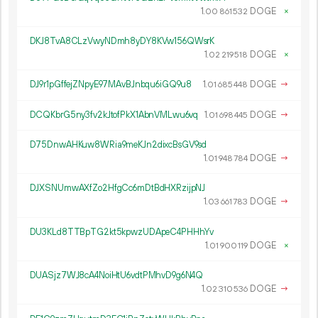
1.
DOGE
×
00
861
532
DKJ8TvA8CLzVwyNDmh8yDY8KVw156QWsrK
1.
DOGE
×
02
219
518
DJ9r1pGffejZNpyE97MAvBJnbqu6iGQ9u8
1.
DOGE
→
01
685
448
DCQKbrG5ny3fv2kJtofPkX1AbnVMLwu6vq
1.
DOGE
→
01
698
445
D75DnwAHKuw8WRia9meKJn2dixcBsGV9sd
1.
DOGE
→
01
948
784
DJXSNUmwAXfZo2HfgCc6mDtBdHXRzijpNJ
1.
DOGE
→
03
661
783
DU3KLd8TTBpTG2kt5kpwzUDApeC4PHHhYv
1.
DOGE
×
01
900
119
DUASjz7WJ8cA4NoiHtU6vdtPMhvD9g6N4Q
1.
DOGE
→
02
310
536