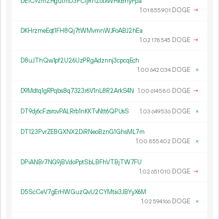
DE1C9zmZHgutmD3FC1jRnZotxWHkBhyPpa
1.
DOGE
→
01
855
901
DKHrzmeEqt1FH8Qj7tWMvmnWJFoABJ2hEa
1.
DOGE
→
02
178
545
D8uJThQw1pf2U26UzPRgAdznnj3cpcqEch
1.
DOGE
×
00
642
034
D9Mdtq1gRPqbs8q7323r6V1nL8R2ArkS4N
1.
DOGE
→
00
614
580
DT9dj6cFzsrovPALRrb1nKKTvNtt6QPUsS
1.
DOGE
×
03
649
536
DT123PvrZEBGXNX2DiRNeoBznG1GhsML7m
1.
DOGE
×
00
855
402
DPiANBr7NG9jBVdoPptSbLBFhVTBjTW7FU
1.
DOGE
→
02
651
010
D5ScCeV7gErHWGuzQvU2CYMtix3JBYyX6M
1.
DOGE
×
02
594
166