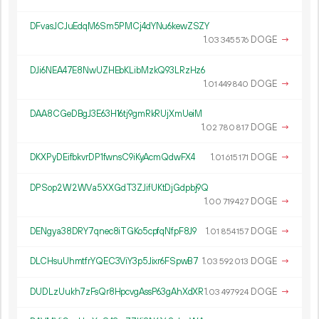
DFvasJCJuEdqM6Sm5PMCj4dYNu6kewZSZY
1.
DOGE
→
03
345
576
DJi6NEA47E8NwUZHEbKLibMzkQ93LRzHz6
1.
DOGE
→
01
449
840
DAA8CGeDBgJ3E63H16tj9gmRkRUjXmUeiM
1.
DOGE
→
02
780
817
DKXPyDEifbkvrDP1fwnsC9iKyAcmQdwFX4
1.
DOGE
→
01
615
171
DPSop2W2WVa5XXGdT3ZJifUKtDjGdpbj9Q
1.
DOGE
→
00
719
427
DENgya38DRY7qnec8iTGKo5cpfqNfpF8J9
1.
DOGE
→
01
854
157
DLCHsuUhmtfrYQEC3ViY3p5Jixr6FSpwB7
1.
DOGE
→
03
592
013
DUDLzUukh7zFsQr8HpcvgAssP63gAhXdXR
1.
DOGE
→
03
497
924