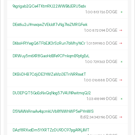
9sgrigab2QCe4TKtm9XJ22WWB6JERU5sdx
1.
DOGE
×
00
813
726
DEst6u2uYmwqwZVEkJdf7vNg7ksZMRGFwk
1.
DOGE
→
00
872
094
D6boHFtYwgQ6TFbEJK3rSzRun7bMhyYsCr
1.
DOGE
→
01
591
980
DRWuy5m6XR8GaoHdBFe9CPnkqmB9pfgEvL
1.
DOGE
×
00
729
363
DKBiiDHB7CdjiDE3YWZaMzi3ETnNRRswtT
1.
DOGE
→
00
016
888
DU3EPQT5GoEoNxQqNog57V4UN9witmqQJ2
1.
DOGE
×
03
418
949
D5NAWs9inaAv4qcmkUVb8fNWhWP5ePYmWS
8
612
.
DOGE
→
34
343
196
DAzf8RXvdDm5YXRTZzDU9DC97pgA9KjJMT