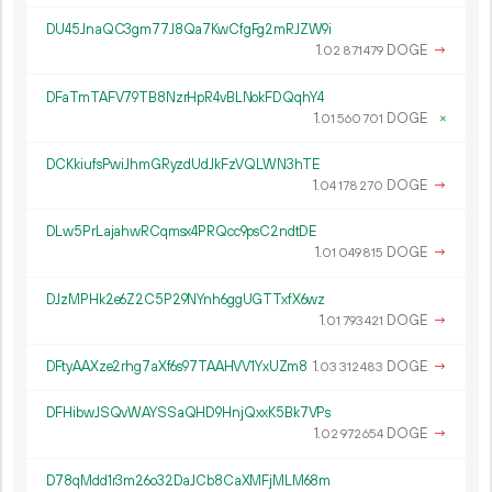
DU45JnaQC3gm77J8Qa7KwCfgFg2mRJZW9i
1.
DOGE
→
02
871
479
DFaTmTAFV79TB8NzrHpR4vBLNokFDQqhY4
1.
DOGE
×
01
560
701
DCKkiufsPwiJhmGRyzdUdJkFzVQLWN3hTE
1.
DOGE
→
04
178
270
DLw5PrLajahwRCqmsx4PRQcc9psC2ndtDE
1.
DOGE
→
01
049
815
DJzMPHk2e6Z2C5P29NYnh6ggUGTTxfX6wz
1.
DOGE
→
01
793
421
DFtyAAXze2rhg7aXf6s97TAAHVV1YxUZm8
1.
DOGE
→
03
312
483
DFHibwJSQvWAYSSaQHD9HnjQxxK5Bk7VPs
1.
DOGE
→
02
972
654
D78qMdd1r3m26o32DaJCb8CaXMFjMLM68m