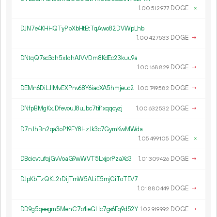
1.
DOGE
×
00
512
977
DJN7e4KHHQTyPbXbHtEtTqAwo82DVWpLhb
1.
DOGE
→
00
427
533
DNtqQ7sc3dh5x1qhAJVVDm8KdEc23kuu9a
1.
DOGE
→
00
168
829
DEMn6DiLJ1MvEXPnv68Y6iacXA5hmjeuc2
1.
DOGE
→
00
749
582
DNfpBMgKxJDfevouJ8uJbc7tif1xqqcyzj
1.
DOGE
→
00
632
532
D7nJhBn2qa3oP19FY8HzJk3c7GymKwMWda
1.
DOGE
×
05
499
105
DBcicvtufqjGvVoaG9wWVT5LxjprPzaXc3
1.
DOGE
→
01
309
426
DJpKbTzQKL2rDijTmW5ALiE5mjGiToTEV7
1.
DOGE
→
01
880
449
DD9g5qeegm5MenC7c4ieGHc7gs6Fq9d52Y
1.
DOGE
→
02
919
992