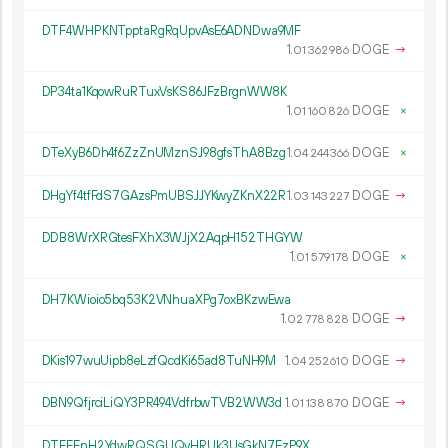
DTF4WHPKNTpptaRgRqUpvAsE6ADNDwa9MF
1.
DOGE
→
01
362
986
DP34ta1KqowRuRTuxVsKS86JFzBrgnWW8K
1.
DOGE
×
01
160
826
DTeXyB6Dh4f6ZzZnUMznSJ98gfsThA8Bzg
1.
DOGE
×
04
244
366
DHgYf4tfFdS7GAzsPmUBSJJYKwyZKnX22R
1.
DOGE
→
03
143
227
DDB8WrXRGtesFXhX3WJjX2AqpH152THGYW
1.
DOGE
×
01
579
178
DH7KWioio5bq53K2VNhuaXPg7oxBKzwEwa
1.
DOGE
→
02
778
828
DKis197wuUipb8eLzfQcdKi65ad8TuNH9M
1.
DOGE
→
04
252
610
DBN9QfjrciLiQY3PR494VdfrbwTVB2WW3d
1.
DOGE
→
01
138
870
DTEEEnH2YdwRQSGUQvHRUk3UsGkN7EzP9X