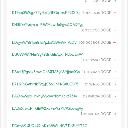
1.
DOGE
×
01
111
700
DTHeq3W6jgz7RyPcyfgBFQqJbwPR94XDcj
1.
DOGE
→
01
621
836
DNtRDiYEv6jmJsLPeW9KzwUaSgwAQM2Yyg
1.
DOGE
→
00
783
755
DDsjyrAcYBr1keBnto7jzfx9QWwVPrVcCV
1.
DOGE
→
03
005
803
DGUW9W7FfmSyKBJBfGiBAyXTHb3eJ2n9PT
1.
DOGE
→
02
102
643
DSasUjRg6hx8mvdGz24EM8ytVvYjjmc9Co
1.
DOGE
→
00
874
671
D7z19FvGAhrNk79gyjS56GnY1xSAUENF51
1.
DOGE
×
01
361
665
DAZ4pw9gx1ijjhxhy9WoyVYKcmXckz75Ky
1.
DOGE
×
02
988
694
DADe6tfwUHTGEA92XuFEPkYPf79SbdwgVy
1.
DOGE
×
02
060
415
DCmyV9J4UQz4RLvKuoWWHNC71Dc3LYYT2C