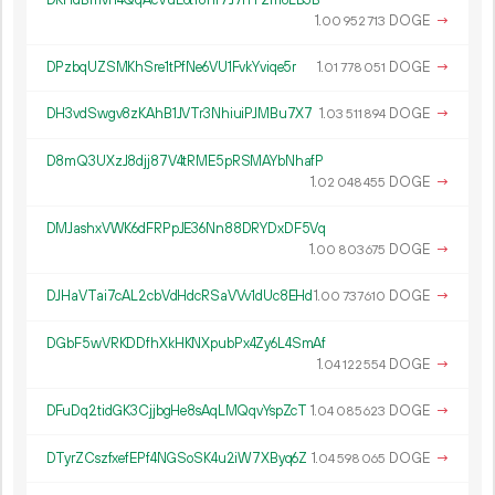
1.
DOGE
→
00
952
713
DPzbqUZSMKhSre1tPfNe6VU1FvkYviqe5r
1.
DOGE
→
01
778
051
DH3vdSwgv8zKAhB1JVTr3NhiuiPJMBu7X7
1.
DOGE
→
03
511
894
D8mQ3UXzJ8djj87V4tRME5pRSMAYbNhafP
1.
DOGE
→
02
048
455
DMJashxVWK6dFRPpJE36Nn88DRYDxDF5Vq
1.
DOGE
→
00
803
675
DJHaVTai7cAL2cbVdHdcRSaVVv1dUc8EHd
1.
DOGE
→
00
737
610
DGbF5wVRKDDfhXkHKNXpubPx4Zy6L4SmAf
1.
DOGE
→
04
122
554
DFuDq2tidGK3CjjbgHe8sAqLMQqvYspZcT
1.
DOGE
→
04
085
623
DTyrZCszfxefEPf4NGSoSK4u2iW7XByq6Z
1.
DOGE
→
04
598
065