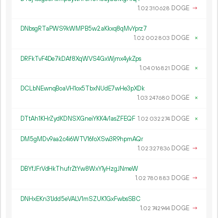
1.
DOGE
→
02
310
628
DNbsgRTaPWS9kWMPB5w2aKkxq8qMvYprz7
1.
DOGE
×
02
002
803
DRFkTvF4De7kDAf8XqWVS4GxWjmx4ykZps
1.
DOGE
×
04
016
821
DCLbNEwnqBoaVH1ox5TbxNUdE7wHe3pXDk
1.
DOGE
×
03
247
680
DTtAh1KHrZydKDNSXGneiYKK4v1asZFEQF
1.
DOGE
×
02
032
274
DM5gMDv9aa2c4i6WTV16foXSw3R9hpmAQr
1.
DOGE
→
02
327
836
DBYfJFrVdHkThufrZtYw8WxY1yHzgJNmeW
1.
DOGE
→
02
780
883
DNHxEKn31Jdd5eVALV1mSZUK1GxFwbsSBC
1.
DOGE
→
02
742
944