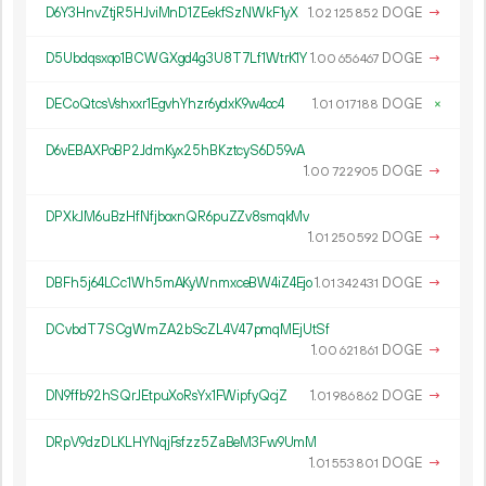
D6Y3HnvZtjR5HJviMnD1ZEekfSzNWkF1yX
1.
DOGE
→
02
125
852
D5Ubdqsxqo1BCWGXgd4g3U8T7Lf1WtrK1Y
1.
DOGE
→
00
656
467
DECoQtcsVshxxr1EgvhYhzr6ydxK9w4oc4
1.
DOGE
×
01
017
188
D6vEBAXPoBP2JdmKyx25hBKztcyS6D59vA
1.
DOGE
→
00
722
905
DPXkJM6uBzHfNfjboxnQR6puZZv8smqkMv
1.
DOGE
→
01
250
592
DBFh5j64LCc1Wh5mAKyWnmxceBW4iZ4Ejo
1.
DOGE
→
01
342
431
DCvbdT7SCgWmZA2bScZL4V47pmqMEjUtSf
1.
DOGE
→
00
621
861
DN9ffb92hSQrJEtpuXoRsYx1FWipfyQcjZ
1.
DOGE
→
01
986
862
DRpV9dzDLKLHYNqjFsfzz5ZaBeM3Fw9UmM
1.
DOGE
→
01
553
801