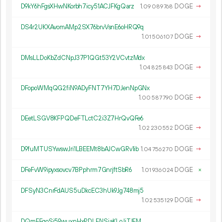
D9kY6hFgsXHwNKorbh7icy51ACJFKgQarz
1.
DOGE
→
09
089
768
DS4r2UKXAvomAMp2SX76brvVsnE6oHRQ9q
1.
DOGE
→
01
506
107
DMsLLDoKbZdCNpJ37P1QGt53Y2VCvtzMdx
1.
DOGE
→
04
825
843
DFopoWMqQG2fiN9ADyFNT7YH7DJenNpGNx
1.
DOGE
→
00
587
790
DEetLSGV8KFPQDeFTLctC2i3Z7HrQvQFe6
1.
DOGE
→
02
230
552
D9fuMTUSYwswJri1LBEEMt8bAJCwGRv1ib
1.
DOGE
→
04
756
270
DFeFvW9ipyxsovcv7BPphrm7GnrjftSbR6
1.
DOGE
×
01
936
024
DFSyN3CnrFdAUS5uDkcEC3hUk9Jg748mj5
1.
DOGE
→
02
535
129
DQmFFgoSj59wuxnHxPDLFNSiaKLoJjTJFM