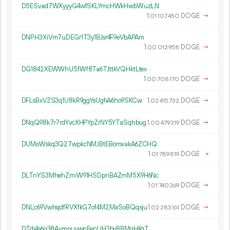
D5ESvad7WXyyyG4wfSKLYmcHWkHwbWuzLN
1.
DOGE
→
01
107
450
DNPH3XiVm7uDEGr1T3y1BJsr4F9eVbAPAm
1.
DOGE
→
00
012
958
DG1842XEWWhU5fWf8Ta6TJttkVQHktLtex
1.
DOGE
→
00
708
170
DFLsBxVZS3q1U8kR9ggYsUgfiA6ho9SKCw
1.
DOGE
→
02
415
732
DNqQ98k7r7rdYvcXHPYpZrNY5YTaSqhbug
1.
DOGE
→
00
479
319
DUMoWskq3Q27wpkcNMJBtEBomxakA6ZCHQ
1.
DOGE
×
01
789
819
DLTnYS3MhehZmiW91HSDpnBAZmM5X9H6Nc
1.
DOGE
→
01
740
369
DNLc69VwhqdfRVXfkG7of4M2MaSoBQqxju
1.
DOGE
→
02
283
161
DTdj4s6g38AvmpuywnFenUH3byBBMgHKqT