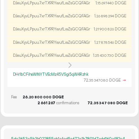
DJeuXyvLPpuu7xrTX9RYwufLwZsGCQFAGr
1.
DOGE
15
697
440
DJeuXyvLPpuu7xrTX9RYwufLwZsGCQFAGr
1.
DOGE
26
898
294
DJeuXyvLPpuu7xrTX9RYwufLwZsGCQFAGr
1.
DOGE
21
900
826
DJeuXyvLPpuu7xrTX9RYwufLwZsGCQFAGr
1.
DOGE
27
878
546
DJeuXyvLPpuu7xrTX9RYwufLwZsGCQFAGr
1.
DOGE
25
430
730
DHr1bCFihsWf6YTVEcMz45VSgi5qW4Rzhk
72.
DOGE
→
35
347
080
Fee
26.
DOGE
20
800
000
2
661
267
confirmations
72.
DOGE
35
347
080
5de3653c5b3b022855cb1afed5a672a1b7801d7a6d160af82c4efde7508a3c32