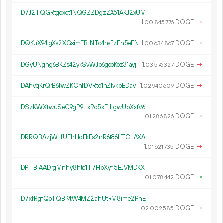
D7J2TQGRtgoxet1NQGZZDgzZA51AKJ2xUM
1.
DOGE
→
00
845
776
DQKuX94igXs2XGsimFB1NTc4nsEzEn5eEN
1.
DOGE
→
00
634
867
DGyUNghg6BKZs42ykSvWJp6gopKoz31ayj
1.
DOGE
→
03
576
327
DAhvqKrQrB6fwZKCnfDVRto1hZ1vkbEDav
1.
DOGE
→
02
940
609
DSzKWXtwuSeC9gP9HxRo5xE1HgwUbXxtV6
1.
DOGE
→
01
286
826
DRRQBAzjWLfUFhHdFkEs2nR6t86LTCLAXA
1.
DOGE
→
01
621
735
DPTBiAADrgMnhy8htc1T7HbXyh5EJVMDKX
1.
DOGE
×
01
078
442
D7xfRgfQoTQBj9tW4MZ2ahUtRM8ime2PnE
1.
DOGE
→
02
002
585