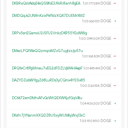
DKBRaQsVAdqE4sQSBfoE3J9oFc8anh8gEA
1.
DOGE
→
01
177
289
DMDQqJs2UN8nKzixPs91dzXQK7DUEMrXMZ
1.
DOGE
×
03
666
133
DRPx5snEGamoU2iSFU2VnkzDKR55YExWWg
1.
DOGE
→
00
099
009
DMecLPQfWeQQzmqrxMZvG7uyjtzxJjo57u
1.
DOGE
→
01
168
839
DRQfeCr8PgMmeu7vEG2dFDZLVj6fAHAepF
1.
DOGE
→
01
495
414
DAZYDZoibWYgyZd8LuRDs3yCQmx4YSSx85
1.
DOGE
→
00
026
158
DC6672emDfdhiAFvGcWtQEXWKjzfGqV4tu
1.
DOGE
×
04
406
203
DKsfn7jYNanmXXQDZ8USxyWUM6yWxj13xC
1.
DOGE
×
03
150
850