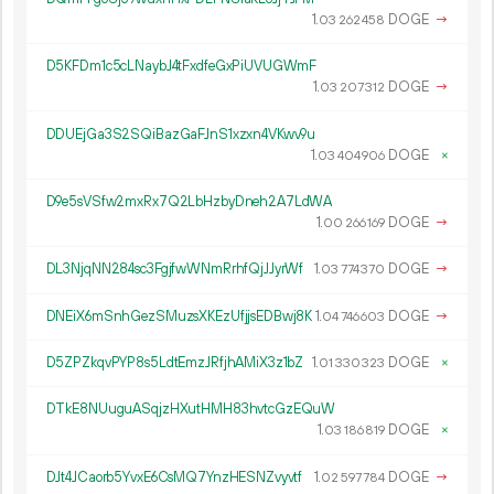
1.
DOGE
→
03
262
458
D5KFDm1c5cLNaybJ4tFxdfeGxPiUVUGWmF
1.
DOGE
→
03
207
312
DDUEjGa3S2SQiBazGaFJnS1xzxn4VKwv9u
1.
DOGE
×
03
404
906
D9e5sVSfw2mxRx7Q2LbHzbyDneh2A7LdWA
1.
DOGE
→
00
266
169
DL3NjqNN284sc3FgjfwWNmRrhfQjJJyrWf
1.
DOGE
→
03
774
370
DNEiX6mSnhGezSMuzsXKEzUfjjsEDBwj8K
1.
DOGE
→
04
746
603
D5ZPZkqvPYP8s5LdtEmzJRfjhAMiX3z1bZ
1.
DOGE
×
01
330
323
DTkE8NUuguASqjzHXutHMH83hvtcGzEQuW
1.
DOGE
×
03
186
819
DJt4JCaorb5YvxE6CsMQ7YnzHESNZvyvtf
1.
DOGE
→
02
597
784