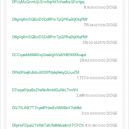
DPUyMzQnmUjU2nv5qrYd7oYwsNzGFzHjyq
8.
DOGE
76
300
000
D8gVqRm5QBziDSDdRPmTpQPRw3tjKXqPMf
791.
DOGE
24
627
036
D8gVqRm5QBziDSDdRPmTpQPRw3tjKXqPMf
216.
DOGE
02
252
573
DCCqaeMdWASxyGiseVgHVaR1HB5KMXoapd
28.
DOGE
82
000
000
D9Xs39zejKuBdiuMS391Yp6qFebyQUuxZM
1
737
.
DOGE
31
000
000
D7ixqa6YjxaBoZheNicAmbtELvNkLTmrSH
2
649
.
DOGE
70
000
000
DQ73LtNK7T7nys4PHJsrRzNMXBoY7ob9k6
3.
DOGE
00
000
000
D9pHxFDpaQTk1N6TJdUN4M6ck4mX7CFCYi
4.
DOGE
10
740
000