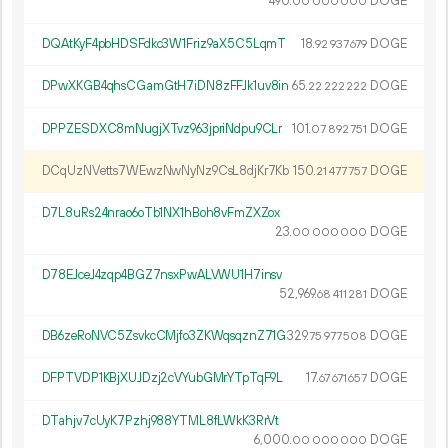
490.
DOGE
00
000
000
DQAtKyF4pbHDSFdkc3W1Friz9aX5C5LqmT
18.
DOGE
92
937
679
DPwXKGB4qhsCGamGtH7iDN8zFFJk1uv8in
65.
DOGE
22
222
222
DPPZESDXC8mNugjXTvz963jpriNdpu9CLr
101.
DOGE
07
892
751
DCqUzNVetts7WEwzNwNyNz9CsL8djKr7Kb
150.
DOGE
21
477
757
D7L8uRs24nrao6oTb1NX1hBoh8vFmZXZox
23.
DOGE
00
000
000
D78EJceJ4zqp4BGZ7nsxPwALVWU1H7insv
52
969
.
DOGE
68
411
281
DB6zeRoNVC5ZsvkcCMjfo3ZKWqsqznZ71G
329.
DOGE
75
977
508
DFPTVDP1KBjXUJDzj2cVYubGMrYTpTqF9L
17.
DOGE
67
671
657
DTahjv7cUyK7Pzhj988YTML8fLWkK3RrVt
6
000
.
DOGE
00
000
000