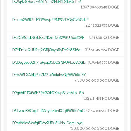
DU9q4zSHs7zFYoYL1nm2EbFKLS1oK5Ttz6
1
897
.
DOGE
09
403
348
DHrrm2WR2LJYQ9VwjxFPM9GB7GyCv5GdzE
22.
DOGE
42
322
955
DK3CV1uipDSxbEzaKKzm4Z829SU7oc3XAP
9.
DOGE
64
835
193
D7YFnfkrQHU9rg2CRjQoynRyEre9p3Sk6o
318.
DOGE
90
457
664
DNDeypadoQhx1uFpat35bC2NPUPkovVDGk
18.
DOGE
96
467
226
DHwWLXAJ4gPer7M2zc1odafwGjPAWb5nZY
17
300
.
DOGE
00
000
000
DRgxhfETXtWhZfctRQkDXovpSLzcMipHSn
1
322
.
DOGE
31
418
140
D6TvcseXACbjdTJ4AuytaKbhKCq8WRRZmC
22.
DOGE
50
842
341
DPsKdqKcWcvfgfBV6r9UBu3UNhJGqmLhyd
130
000
.
DOGE
00
000
000