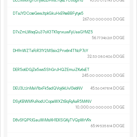
DLCxM6frgYf3njwdJ39V6c7qe2YC8bgrnu
93.
DOGE
50
072
193
DTaJYDCcseGewJtpkGkuHxE9seBBFytye5
267.
DOGE
00
000
000
D7xZmLWsqQu37oX3TK1qnxuwFyUaaGYMZ5
56.
DOGE
77
346
261
DH9nWZTaFcR31Y2MSsix2Pnx6n4TNcP7cY
32.
DOGE
53
080
406
DER5o6DGjZe5ws5ShGnJHQZEmuiZKv6vET
245.
DOGE
00
000
000
DEU3LtJnMaV1bxFk5adQVoj6kUiv13ebNV
45.
DOGE
56
047
814
DSyKBWM9u9iodUCopaWXZtBqFqAaR5MrNV
10
000
.
DOGE
00
000
000
D8vSfQP9JGauWiMsXH1EKSGKyTVQpWrV9x
65.
DOGE
99
535
814