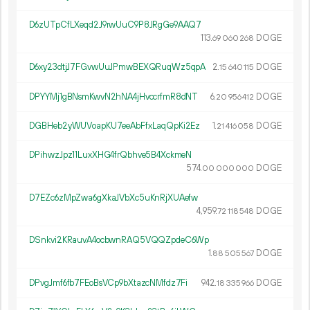
D6zUTpCfLXeqd2J9rwUuC9P8JRgGe9AAQ7
113.
DOGE
69
060
268
D6xy23dtjJ7FGvwUuJPmwBEXQRuqWz5qpA
2.
DOGE
15
640
115
DPYYMj1gBNsmKwvN2hNA4jHvccrfmR8dNT
6.
DOGE
20
956
412
DGBHeb2yWUVoapKU7eeAbFfxLaqQpKi2Ez
1.
DOGE
21
416
058
DPihwzJpz11LuxXHG4frQbhve5B4XckmeN
574.
DOGE
00
000
000
D7EZc6zMpZwa6gXkaJVbXc5uKnRjXUAefw
4
959
.
DOGE
72
118
548
DSnkvi2KRauvA4ocbwnRAQ5VQQZpdeC6Wp
1.
DOGE
88
505
567
DPvgJmf6fb7FEoBsVCp9bXtazcNMfdz7Fi
942.
DOGE
18
335
966