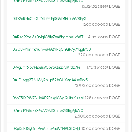
D7in71YGkqFkX6wV2x9K3hLw23tRg6jkWC
15
324
.
DOGE
52
219
999
DJD2cRHxCmGTYKREsEj3GVD1Ne7VrVSFyG
16.
DOGE
00
000
000
DARzdR9oeJ3zB61q1C8iyZxa8hgmnvHdWT
41.
DOGE
32
866
135
DSC8FYhnm6YuhHsF8QYRqCnGF7y7YqgM5D
220.
DOGE
00
000
000
DPvgJmf6fb7FEoBsVCp9bXtazcNMfdz7Fi
175.
DOGE
13
646
269
DAJFHvgg3TNJWyRpHp52bCUXwgA4ueBcx5
13
973
.
DOGE
00
000
000
D6bE51XPW7NHoXB9BakgKVxgQUfsiKizzM
228.
DOGE
06
166
728
D7in71YGkqFkX6wV2x9K3hLw23tRg6jkWC
2
500
.
DOGE
00
000
000
DKpDoPJGyf4nfPwA5ttoPssW4NPb3fQBj1
10.
DOGE
00
000
000