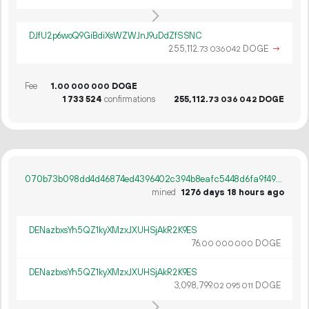
DJfU2p6woQ9GiBdiXsWZWJnJ9uDdZfSSNC
255
112
.
DOGE
→
73
036
042
Fee
1.
DOGE
00
000
000
1
733
524
confirmations
255
112
.
DOGE
73
036
042
070b73b098dd4d46874ed4396402c394b8eafc5448d6fa9f49289c62d03dccf0
mined
1276 days 18 hours ago
DENazbxsYh5QZ1kyXMzxJXUHSjAkR2K9ES
76.
DOGE
00
000
000
DENazbxsYh5QZ1kyXMzxJXUHSjAkR2K9ES
3
098
799
.
DOGE
02
095
011