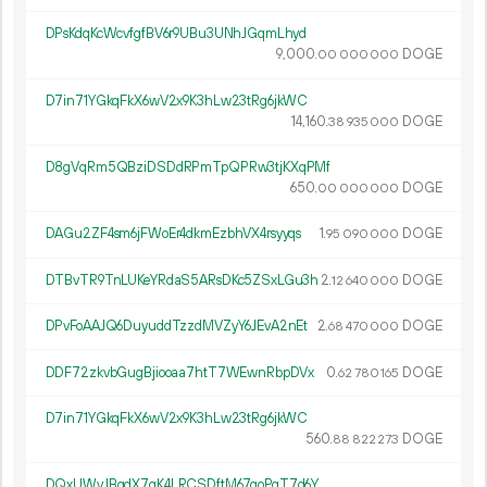
DPsKdqKcWcvfgfBV6r9UBu3UNhJGqmLhyd
9
000
.
DOGE
00
000
000
D7in71YGkqFkX6wV2x9K3hLw23tRg6jkWC
14
160
.
DOGE
38
935
000
D8gVqRm5QBziDSDdRPmTpQPRw3tjKXqPMf
650.
DOGE
00
000
000
DAGu2ZF4sm6jFWoEr4dkmEzbhVX4rsyyqs
1.
DOGE
95
090
000
DTBvTR9TnLUKeYRdaS5ARsDKc5ZSxLGu3h
2.
DOGE
12
640
000
DPvFoAAJQ6DuyuddTzzdMVZyY6JEvA2nEt
2.
DOGE
68
470
000
DDF72zkvbGugBjiooaa7htT7WEwnRbpDVx
0.
DOGE
62
780
165
D7in71YGkqFkX6wV2x9K3hLw23tRg6jkWC
560.
DOGE
88
822
273
DQxUWvJBqdX7qK4LRCSDftM67qoPqT7d6Y