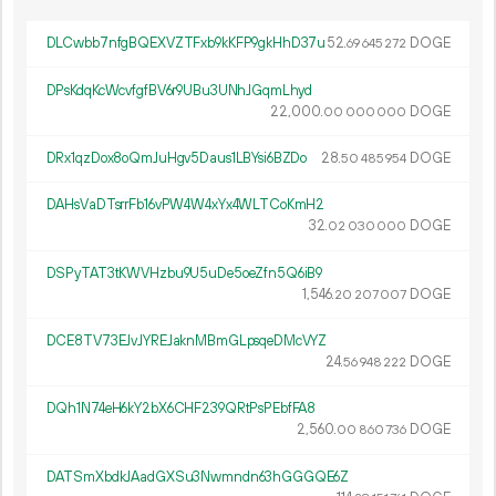
DLCwbb7nfgBQEXVZTFxb9kKFP9gkHhD37u
52.
DOGE
69
645
272
DPsKdqKcWcvfgfBV6r9UBu3UNhJGqmLhyd
22
000
.
DOGE
00
000
000
DRx1qzDox8oQmJuHgv5Daus1LBYsi6BZDo
28.
DOGE
50
485
954
DAHsVaDTsrrFb16vPW4W4xYx4WLTCoKmH2
32.
DOGE
02
030
000
DSPyTAT3tKWVHzbu9U5uDe5oeZfn5Q6iB9
1
546
.
DOGE
20
207
007
DCE8TV73EJvJYREJaknMBmGLpsqeDMcVYZ
24.
DOGE
56
948
222
DQh1N74eH6kY2bX6CHF239QRtPsPEbfFA8
2
560
.
DOGE
00
860
736
DATSmXbdkJAadGXSu3Nwmndn63hGGGQE6Z