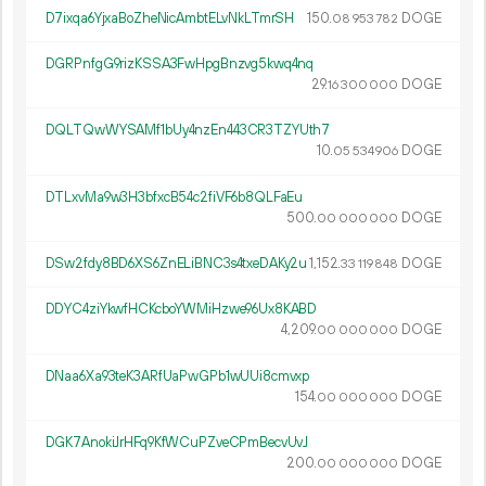
D7ixqa6YjxaBoZheNicAmbtELvNkLTmrSH
150.
DOGE
08
953
782
DGRPnfgG9rizKSSA3FwHpgBnzvg5kwq4nq
29.
DOGE
16
300
000
DQLTQwWYSAMf1bUy4nzEn443CR3TZYUth7
10.
DOGE
05
534
906
DTLxvMa9w3H3bfxcB54c2fiVF6b8QLFaEu
500.
DOGE
00
000
000
DSw2fdy8BD6XS6ZnELiBNC3s4txeDAKy2u
1
152
.
DOGE
33
119
848
DDYC4ziYkwfHCKcboYWMiHzwe96Ux8KABD
4
209
.
DOGE
00
000
000
DNaa6Xa93teK3ARfUaPwGPb1wUUi8cmvxp
154.
DOGE
00
000
000
DGK7AnokiJrHFq9KfWCuPZveCPmBecvUvJ
200.
DOGE
00
000
000