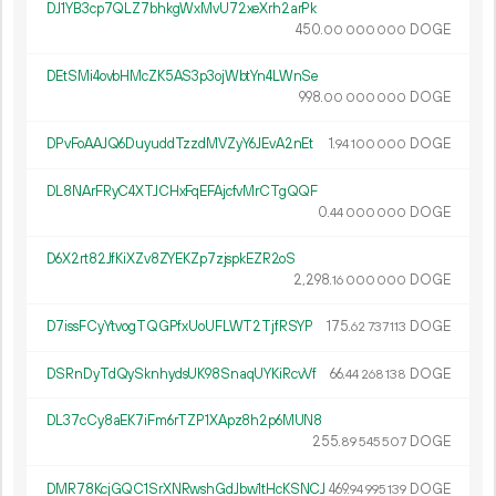
DJ1YB3cp7QLZ7bhkgWxMvU72xeXrh2arPk
450.
DOGE
00
000
000
DEtSMi4ovbHMcZK5AS3p3ojWbtYn4LWnSe
998.
DOGE
00
000
000
DPvFoAAJQ6DuyuddTzzdMVZyY6JEvA2nEt
1.
DOGE
94
100
000
DL8NArFRyC4XTJCHxFqEFAjcfvMrCTgQQF
0.
DOGE
44
000
000
D6X2rt82JfKiXZv8ZYEKZp7zjspkEZR2oS
2
298
.
DOGE
16
000
000
D7issFCyYtvogTQGPfxUoUFLWT2TjfRSYP
175.
DOGE
62
737
113
DSRnDyTdQySknhydsUK98SnaqUYKiRcvVf
66.
DOGE
44
268
138
DL37cCy8aEK7iFm6rTZP1XApz8h2p6MUN8
255.
DOGE
89
545
507
DMR78KcjGQC1SrXNRwshGdJbw1tHcKSNCJ
469.
DOGE
94
995
139