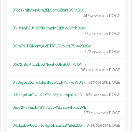
DFdoaYNibytkevUm2ELCom3ZbmtDSNtEqX
447.
DOGE
94
660
000
DNHYenREU4HgYdX8md1n8JEhVxARYh8UKr
23.
DOGE
32
058
828
DCmTwTQMqmyeJcETAFLNV6UxL7SVy9B2Qo
272.
DOGE
14
933
370
D5C21BuMtQZDcotNuwh6GPsRrUTPqXAhhr
105.
DOGE
00
000
000
DNDeypadoQhx1uFpat35bC2NPUPkovVDGk
19.
DOGE
37
063
298
DJFzEyoCaYFULxbDY3HBFjE4fmhps4EoTN
529.
DOGE
06
551
677
DEv72P3YEZdcY8Sn5i5pRQZELkwhXpJSPE
373.
DOGE
02
657
660
DRx1qzDox8oQmJuHgv5Daus1LBYsi6BZDo
99.
DOGE
88
528
634