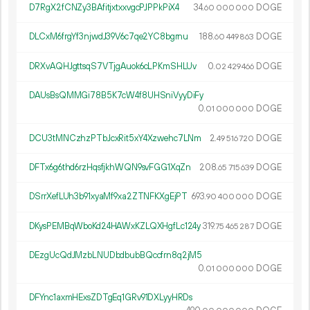
D7RgX2fCNZy3BAfitjxtxxvgcPJPPkPiX4
34.
DOGE
60
000
000
DLCxM6frgYf3njwdJ39V6c7qe2YC8bgrnu
188.
DOGE
60
449
863
DRXvAQHJgttsqS7VTjgAuok6cLPKmSHLUv
0.
DOGE
02
429
466
DAUsBsQMMGi78B5K7cW4f8UHSniVyyDiFy
0.
DOGE
01
000
000
DCU3tMNCzhzPTbJcxRit5xY4Xzwehc7LNm
2.
DOGE
49
516
720
DFTx6g6thd6rzHqsfjkhWQN9svFGG1XqZn
208.
DOGE
65
715
639
DSrrXefLUh3b91xyaMf9xa2ZTNFKXgEjPT
693.
DOGE
90
400
000
DKysPEMBqWboKd24HAWxKZLQXHgfLc124y
319.
DOGE
75
465
287
DEzgUcQdJMzbLNUDbdbubBQccfrn8q2jM5
0.
DOGE
01
000
000
DFYnc1axmHExsZDTgEq1GRv91DXLyyHRDs