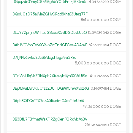
DGpqzdrGYmyCSK6Mg6drYCr5PniFjMK5m5
4.
DOGE
04
846
940
DQoUGzD75ajMeZGHvGRgt8Khz63Uteq77F
861.
DOGE
00
000
000
DLUY72pnjnsWTtcqGScbcX5vtDGDbvLU5Q
15.
DOGE
39
639
042
DAhJVCVohTe6XG9UxZrtTnNGECswADApxE
69.
DOGE
56
315
854
D7fjN4v6av1oJ23cS6McgdTxgci9vr3REd
5
000
.
DOGE
00
000
000
DTnWvH1qVdZBNXph2XiuwyksKyh3XWUiSc
4.
DOGE
10
245
655
DEj3MwiLGr3KUCfzzZ3UTDGrWCnwXvxzRG
0.
DOGE
14
697
484
DApb8QEQsFFX7ezA94iuctmG4xoEHoUc64
491.
DOGE
26
000
000
DB3DfL7FBYmatWsKF1RZgGenFQRxMcA6BV
216.
DOGE
88
542
680