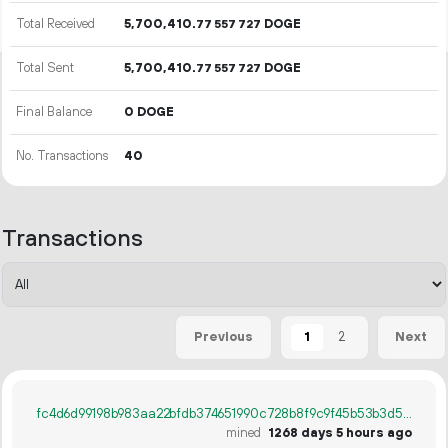
Total Received
5
700
410
.
DOGE
77
557
727
Total Sent
5
700
410
.
DOGE
77
557
727
Final Balance
0 DOGE
No. Transactions
40
Transactions
1
2
Previous
Next
fc4d6d99198b983aa22bfdb374651990c728b8f9c9f45b53b3d51fbfb03c30a5
mined
1268 days 5 hours ago