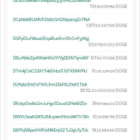
DE5bVQeRewVSAopdMZjLyrxH9ZucXewWaf
701.
DOGE
36
305
942
DCpNkKdRLM4VDDtdrzGr1QNqwzzgDi7RsX
1
397
.
DOGE
50
047
705
DGPpDLvFkKwaSEzp43us3hn12hCnPyjWgj
50.
DOGE
57
900
002
DBLv9t66cZpofWdehPoVXYYgDEXNTqmA59
137.
DOGE
30
177
258
DTvh4jCxtCZdXY7i4oDhbzS7dTK884YPkJ
15.
DOGE
05
229
529
DU9q4zSHs7zFYoYL1nm2EbFKLS1oK5Ttz6
38
112
.
DOGE
00
000
000
DRx1qzDox8oQmJuHgv5Daus1LBYsi6BZDo
39.
DOGE
89
546
602
D9i9VU1aw6G8f3UtMLqoemF6nUd44ThTAh
10.
DOGE
26
598
718
D6FPcjNBpwiHVRVoN9tErqG2TuQgU1y7Us
18.
DOGE
22
888
421