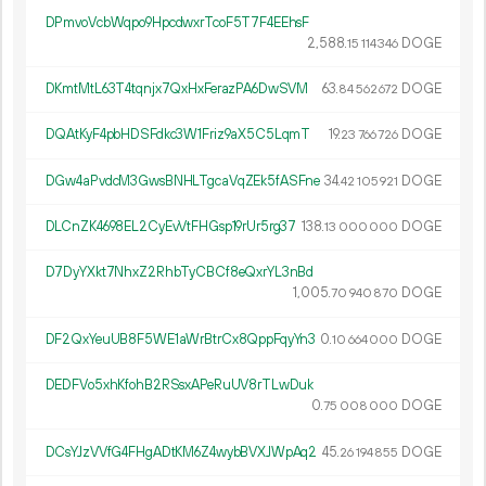
DPmvoVcbWqpo9HpcdwxrTcoF5T7F4EEhsF
2
588
.
DOGE
15
114
346
DKmtMtL63T4tqnjx7QxHxFerazPA6DwSVM
63.
DOGE
84
562
672
DQAtKyF4pbHDSFdkc3W1Friz9aX5C5LqmT
19.
DOGE
23
766
726
DGw4aPvdcM3GwsBNHLTgcaVqZEk5fASFne
34.
DOGE
42
105
921
DLCnZK4698EL2CyEvVtFHGsp19rUr5rg37
138.
DOGE
13
000
000
D7DyYXkt7NhxZ2RhbTyCBCf8eQxrYL3nBd
1
005
.
DOGE
70
940
870
DF2QxYeuUB8F5WE1aWrBtrCx8QppFqyYn3
0.
DOGE
10
664
000
DEDFVo5xhKfohB2RSsxAPeRuUV8rTLwDuk
0.
DOGE
75
008
000
DCsYJzVVfG4FHgADtKM6Z4wybBVXJWpAq2
45.
DOGE
26
194
855