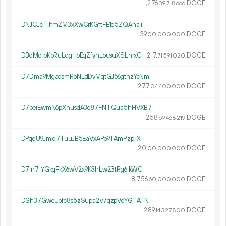
1
276
.
DOGE
39
718
666
DNJCJcTjhmZM3xXwCrKGftFE1d5ZQAnaii
39.
DOGE
00
000
000
DBdMd1oKbRuLdgHoEqZfynLousuXSLnrxC
217.
DOGE
71
591
020
D7Dma9MgadsmRoNLdDvMqtGJ56gtnzYcNm
277.
DOGE
04
400
000
D7beiEwmN6pXnusdA3o87FNTQua5hHVXB7
258.
DOGE
69
468
219
DPqqU9Jmjd7TuuJB5EaVxAPo9TAmPzpjiX
20.
DOGE
00
000
000
D7in71YGkqFkX6wV2x9K3hLw23tRg6jkWC
8
756
.
DOGE
60
000
000
DSh37Gweubfc8s5zSupa2v7qzpVeYGTATN
289.
DOGE
14
327
800