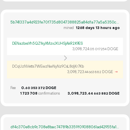
5b741337a4d923fe70f735d8047388825a84dfa77a5a5350c0ab37c7989c251c
mined
1268 days 13 hours ago
DENazbxsYh5QZ1kyXMzxJXUHSjAkR2K9ES
3
098
724
.
DOGE
05
017
254
DCqUzNVetts7WEwzNwNyNz9CsL8djKr7Kb
3
098
723
.
DOGE
→
44
663
882
Fee
0.
DOGE
60
353
372
1
723
708
confirmations
3
098
723
.
DOGE
44
663
882
df4c370e8cb9c708e8bac74789b3359f09088061ad42955fa1fa064de6f00d04