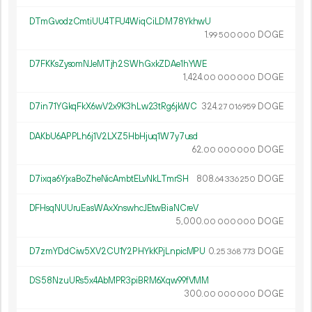
DTmGvodzCmtiUU4TFU4WiqCiLDM78YkhwU
1.
DOGE
99
500
000
D7FKKsZysomNJeMTjh2SWhGxkZDAe1hYWE
1
424
.
DOGE
00
000
000
D7in71YGkqFkX6wV2x9K3hLw23tRg6jkWC
324.
DOGE
27
016
959
DAKbU6APPLh6j1V2LXZ5HbHjuq1W7y7usd
62.
DOGE
00
000
000
D7ixqa6YjxaBoZheNicAmbtELvNkLTmrSH
808.
DOGE
64
336
250
DFHsqNUUruEasWAxXnswhcJEtwBiaNCreV
5
000
.
DOGE
00
000
000
D7zmYDdCiw5XV2CU1Y2PHYkKPjLnpicMPU
0.
DOGE
25
368
773
DS58NzuURs5x4AbMPR3piBRM6Xqw99fVMM
300.
DOGE
00
000
000