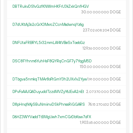
DBTRukvDS1vGzfKNWmHKFrU3kZxkQnfHGV
30.
DOGE
00
000
000
D7dUKtAj3o2cGrX3MxrcZCcnMsdwnqYz6g
237.
DOGE
02
608
204
DNFUtaFRBRYL5r32mmLAf4tVBeSxToebGz
129.
DOGE
36
000
000
DSC8FYhnm6YuhHsF8QYRqCnGF7y7YqgM5D
150.
DOGE
00
000
000
DTbgva5nmkqTMAr8oFtGmY3h2UXx1v2Yyw
1.
DOGE
91
000
000
DPvFoAAJQ6DuyuddTzzdMVZyY6JEvA2nEt
2.
DOGE
07
370
000
D8pHnqfkKySBuNmiinvDSkPhnssRiGGARS
76.
DOGE
15
270
632
D6HZ3WYVaddTtBMgUwh7xmCGrDbKsw7oFX
1
903
.
DOGE
65
600
000