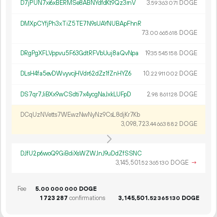
D7jPUN7xi6xBERMSe8ABNYdfdKt9Qz3rnV
3.
DOGE
59
363
071
DMXpCYfjPh3xTiZ5TE7N9sUAYNUBApFhnR
73.
DOGE
00
665
618
DRgPgXFLVppvu5F63GdtRFVbUuj8aQvNpa
19.
DOGE
35
545
158
DLsH4fa5evDWvyvcjHVdr62dZz1fZnHYZ6
10.
DOGE
22
911
002
DS7qr7JiBXx9wCSdti7x4ycgNaJxkLUFpD
2.
DOGE
98
861
128
DCqUzNVetts7WEwzNwNyNz9CsL8djKr7Kb
3
098
723
.
DOGE
44
663
882
DJfU2p6woQ9GiBdiXsWZWJnJ9uDdZfSSNC
3
145
501
.
DOGE
→
52
365
130
Fee
5.
DOGE
00
000
000
1
723
287
confirmations
3
145
501
.
DOGE
52
365
130