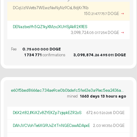
DCqUzNVetts7WEwzNwNyNz9CsL8djKr7Kb
150.
DOGE
→
21
477
757
DENazbxsYh5QZ1kyXMzxJXUHSjAkR2K9ES
3
098
724
.
DOGE
→
05
017
254
Fee
0.
DOGE
75
600
000
1
734
771
confirmations
3
098
874
.
DOGE
26
495
011
e60f5bed8666ac734ae9ce0b0bdefc5fe63e3a91ec5ea2436adbdf10b2301bca
mined
1663 days 13 hours ago
D6X2rt82JfKiXZv8ZYEKZp7zjspkEZR2oS
672.
DOGE
80
526
268
DAhJVCVohTe6XG9UxZrtTnNGECswADApxE
2.
DOGE
03
141
356