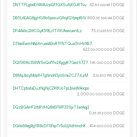
DNTTPLgbdDYAYAJzpGFfGXSufijRGJRTvu
62.
DOGE
83
626
487
DB5L6EAG8jgHG8bSjwxuiG9xyfGYpspKHV
800.
DOGE
35
368
144
DFi4Akkc2MCGyK59tLc1Ti1XUfewuentLz
75.
DOGE
21
635
531
D7beiEwmN6pXnusdA3o87FNTQua5hHVXB7
623.
DOGE
06
000
000
DQt5Kt8c35BWSoQofYtx2KygyR7GezS7Z7
1.
DOGE
95
060
000
D8MqJbcyMdpfHTgNnoN3jroSneZCZ7JLzM
2.
DOGE
16
810
795
DHTCptodaDuzNgNjCZK8Uo7pLbiwW4ocpo
2
000
.
DOGE
00
000
000
DQzBGAHF2rbRVHQBs5FMP33SjvT2erAqj2
0.
DOGE
35
352
000
DGtkkMegRgYB8cDFSFspTr5o3JjXdHmchK
41.
DOGE
41
630
000