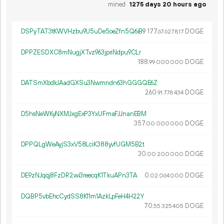
mined
1275 days 20 hours ago
DSPyTAT3tKWVHzbu9U5uDe5oeZfn5Q6iB9
177.
DOGE
67
627
817
DPPZESDXC8mNugjXTvz963jpriNdpu9CLr
188.
DOGE
99
000
000
DATSmXbdkJAadGXSu3Nwmndn63hGGGQE6Z
260.
DOGE
91
778
434
D5hsNeWKyNXMJxgExP3YxUFmaFJJnanEBM
357.
DOGE
00
000
000
DPPQLgWeAyjS3xV58LciK388yvfUGM5B2t
30.
DOGE
00
200
000
DE9zNJqqj8FzDR2wi3reecqK1TkuAPn3TA
0.
DOGE
02
064
000
DQBP5vbEhcCydSS8K11m1AzkLpFeH4H22Y
70.
DOGE
55
325
405