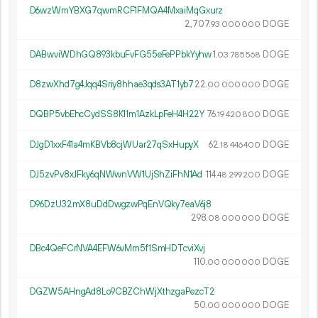
D6wzWmYBXG7qwmRCF1FMQA4MxaiMqGxurz
2
707
.
DOGE
93
000
000
DABwviWDhGQ893kbuFvFG55eFePPbkYyhw
1.
DOGE
03
785
568
D8zwXhd7g4Jqq4Sriy8hhae3qds3AT1yb7
22.
DOGE
00
000
000
DQBP5vbEhcCydSS8K11m1AzkLpFeH4H22Y
76.
DOGE
19
420
800
DJgD1xxF41a4mKBVb8cjWUar27qSxHupyX
62.
DOGE
18
446
400
DJ5zvPv8xJFky6qNWwnVW1UjShZiFhN1Ad
114.
DOGE
48
299
200
D96DzU32mX8uDdDwgzwPqEnVQky7eaV6j8
298.
DOGE
08
000
000
DBc4QeFCrNVA4EFW6vMm5f1SmHDTcviXvj
110.
DOGE
00
000
000
DGZW5AHngAd8Lo9CBZChWjXthzgaPezcT2
50.
DOGE
00
000
000