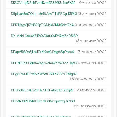
DK3CV1uipDSxbEzaKKzm4Z829SU7oc3XAP
9.
DOGE
95
436
836
D5pkva46ekZQLLm6n5UVwTTaPSCgJKR9L3
18.
DOGE
74
934
584
DPRTfzgy9j1ZY1392pTCMcKMNKbFdkKZnA
0.
DOGE
01
000
000
D9LMzbLC6w4K8JPQC3AutX4PYAmZnD5iSR
46.
DOGE
60
328
832
DEupV5WYv3jHwDY19oXeKU9qgroSpRequ4
71.
DOGE
65
459
427
DRDNE3nzTYdVmZegN7cm4k2Zy7zc9T1epC
0.
DOGE
02
364
633
DDg8PwMFuYxRxnW5sfF9ATh27VMZKdg8i6
1
538
.
DOGE
56
600
000
DDSn8bFG7LqVchJZCPzHe8yEtBf12tcqRF
90.
DOGE
42
434
356
DCpNkKdRLM4VDDtdrzGr1QNqwzzgDi7RsX
558.
DOGE
10
995
405