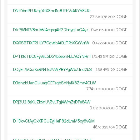
DNHYenREU4HgYdX8md1n8JEhVxARYh8UKr
22.
DOGE
88
378
209
DJrPWNEV8mJb6JAeqbg4kf2DbnygLaGAyz
0.
DOGE
45
853
000
DQ9SRTiXFRHLY7GgvdbAtDJTRoXGrYvirW
0.
DOGE
42
664
000
DPTKtoTbC8Fy9eL5D5YbbebhFLLAQYNHn1
173.
DOGE
43
319
120
DDyEr7kCszKxRN4ToZ9WPBYPgWbZJnd2bS
1.
DOGE
38
493
129
DBqnzbUanCUuagCEFzqbSnNyfX8Zmn4CLW
774.
DOGE
13
000
000
DRj3U2i8sXUZk6nUV3vLTgj4WmZsDPe8AW
0.
DOGE
02
000
600
DHDovCfAyGxXRCUZyjHeP82dLmM5xy8vQM
48.
DOGE
16
323
454