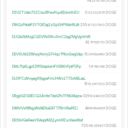
114.
DOGE
23
151
761
D5VZTUskc7SZCooJ8YwvFcyxKDdvirtHZU
0.
DOGE
02
102
879
D8tQzPdobP2Y7GfDpj2zGyVJhP9Adr8LAt
255.
DOGE
87
207
810
DUQb3bMzgCQDVPeSRruSmCZegZMgVgrVnW
42.
DOGE
79
155
170
DEVSUt62DWwyXkmjQ7iHqz7f9cvQwgVJqc
15.
DOGE
09
936
490
DMc7fpKLgp5Z9fSbqxkaHFV3BXhPptPDFp
1.
DOGE
19
740
145
DU3PCJAhvyegS9pgwFmUHWv2T73xNBLesL
19.
DOGE
73
097
700
DRgjkGDGKECQ2AntbrTdeGPoTF8b34ipzw
329.
DOGE
14
044
031
DA9ViVxf88sjyWs16ENaEATTPBnYAaRfZJ
44.
DOGE
99
954
859
DE5bVQeRewVSAopdMZjLyrxH9ZucXewWaf
700.
DOGE
98
339
817