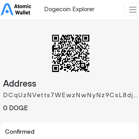
Dogecoin Explorer
Address
DCqUzNVetts7WEwzNwNyNz9CsL8djKr7Kb
0 DOGE
Confirmed