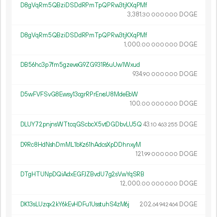
D8gVqRm5QBziDSDdRPmTpQPRw3tjKXqPMf
3
381
.
DOGE
30
000
000
D8gVqRm5QBziDSDdRPmTpQPRw3tjKXqPMf
1
000
.
DOGE
00
000
000
DB56hc3p7fm5gzeveG9ZG931R6uUw1Wxud
934.
DOGE
90
000
000
D5wFVFSvG8Ewsy13ogrRPrErxsU8MdeEbW
100.
DOGE
00
000
000
DLUY72pnjnsWTtcqGScbcX5vtDGDbvLU5Q
43.
DOGE
10
463
255
D9Rc8HdNshDmML1bKz61hAdcsXpDDhnxyM
121.
DOGE
99
000
000
DTgHTUNpDQiAdxEGFJZBvdU7g2sVwYqSRB
12
000
.
DOGE
00
000
000
DK13sLUzqx2kY6kEvHDFu1UsstuhS4zM6j
202.
DOGE
64
942
464