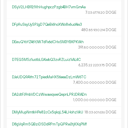
DSyV2LHB92fXhHughpczPzgb4BH7vmGmAa
7.
DOGE
03
677
820
DFp9uSsyUySPJgD7QeBi6hoXWo8x6ud4w3
480.
DOGE
85
930
214
DEeuQYoYZ46YJW7dFx6dCHxSM3YBKPKVkh
391.
DOGE
80
000
000
D7EG5M5z1uotbLGKwbQ3zvRZLuiz1iAL4C
6
235
.
DOGE
22
223
375
DJeUDQ9AYm72TpieoMaHX56eeaDzLmW6TC
7
400
.
DOGE
00
000
000
DA2dtFJ9nbVDCzWwawqweQepnLPRJDRADn
1
000
.
DOGE
00
000
000
DMyMupNmtkHPe82cCx5qkqL54iLHohzVkU
18.
DOGE
03
601
636
D8gVqRm5QBziDSDdRPmTpQPRw3tjKXqPMf