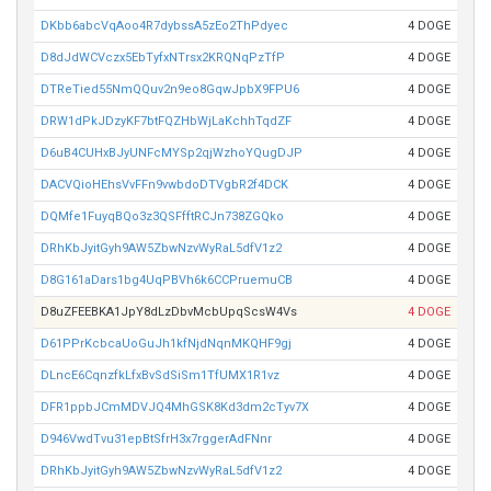
DKbb6abcVqAoo4R7dybssA5zEo2ThPdyec
4 DOGE
D8dJdWCVczx5EbTyfxNTrsx2KRQNqPzTfP
4 DOGE
DTReTied55NmQQuv2n9eo8GqwJpbX9FPU6
4 DOGE
DRW1dPkJDzyKF7btFQZHbWjLaKchhTqdZF
4 DOGE
D6uB4CUHxBJyUNFcMYSp2qjWzhoYQugDJP
4 DOGE
DACVQioHEhsVvFFn9vwbdoDTVgbR2f4DCK
4 DOGE
DQMfe1FuyqBQo3z3QSFfftRCJn738ZGQko
4 DOGE
DRhKbJyitGyh9AW5ZbwNzvWyRaL5dfV1z2
4 DOGE
D8G161aDars1bg4UqPBVh6k6CCPruemuCB
4 DOGE
D8uZFEEBKA1JpY8dLzDbvMcbUpqScsW4Vs
4 DOGE
D61PPrKcbcaUoGuJh1kfNjdNqnMKQHF9gj
4 DOGE
DLncE6CqnzfkLfxBvSdSiSm1TfUMX1R1vz
4 DOGE
DFR1ppbJCmMDVJQ4MhGSK8Kd3dm2cTyv7X
4 DOGE
D946VwdTvu31epBtSfrH3x7rggerAdFNnr
4 DOGE
DRhKbJyitGyh9AW5ZbwNzvWyRaL5dfV1z2
4 DOGE