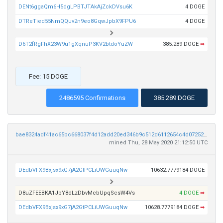
DENt6ggaQm6H5dgLPBTJTAkAjZckDVsu6K
4 DOGE
DTReTied55NmQQuv2n9eo8GqwJpbX9FPU6
4 DOGE
D6T2fRgFhX23W9u1gXqnuP3KV2btdoYuZW
385.289 DOGE
➡
Fee: 15 DOGE
2486595 Confirmations
385.289 DOGE
bae8324adf41ac65bc668037f4d12add20ed346b9c512d6112654c4d0725231b
mined Thu, 28 May 2020 21:12:50 UTC
DEdbVFX9Bxjsx9xG7jA2GtPCLiUWGuuqNw
10632.7779184 DOGE
D8uZFEEBKA1JpY8dLzDbvMcbUpqScsW4Vs
4 DOGE
➡
DEdbVFX9Bxjsx9xG7jA2GtPCLiUWGuuqNw
10628.7779184 DOGE
➡