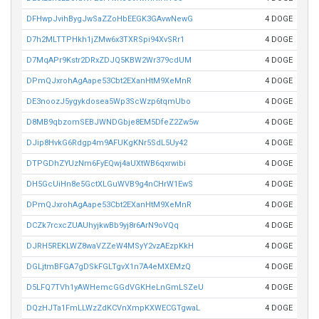
DFHwpJvihBygJwSaZZoHbEEGK3GAvwNewG
4 DOGE
D7h2MLTTPHkh1jZMw6x3TXRSpi94XvSRr1
4 DOGE
D7MqAPr9Kstr2DRxZDJQ5KBW2Wr379cdUM
4 DOGE
DPmQJxrohAgAape53Cbt2EXanHtM9XeMnR
4 DOGE
DE3noozJ5ygykdosea5Wp3ScWzp6tqmUbo
4 DOGE
D8MB9qbzomSEBJWNDGbje8EM5DfeZ2Zw5w
4 DOGE
DJip8HvkG6Rdgp4m9AFUKgKNr5SdL5Uy42
4 DOGE
DTPGDhZYUzNm6FyEQwj4aUXtWB6qxrwibi
4 DOGE
DH5GcUiHn8e5GctXLGuWVB9g4nCHrW1EwS
4 DOGE
DPmQJxrohAgAape53Cbt2EXanHtM9XeMnR
4 DOGE
DCZk7rcxcZUAUhyjkwBb9yj8r6ArN9oVQq
4 DOGE
DJRH5REKLWZ8waVZZeW4MSyY2vzAEzpKkH
4 DOGE
DGLjtmBFGA7gDSkFGLTgvX1n7A4eMXEMzQ
4 DOGE
D5LFQ7TVh1yAWHemcGGdVGKHeLnGmLSZeU
4 DOGE
DQzHJTa1FmLLWzZdKCVnXmpKXWECGTgwaL
4 DOGE