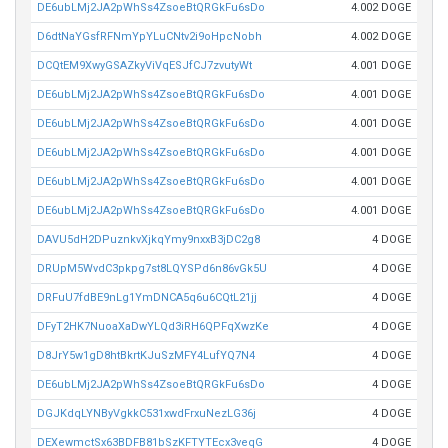
DE6ubLMj2JA2pWhSs4ZsoeBtQRGkFu6sDo
4.002 DOGE
D6dtNaYGsfRFNmYpYLuCNtv2i9oHpcNobh
4.002 DOGE
DCQtEM9XwyGSAZkyViVqESJfCJ7zvutyWt
4.001 DOGE
DE6ubLMj2JA2pWhSs4ZsoeBtQRGkFu6sDo
4.001 DOGE
DE6ubLMj2JA2pWhSs4ZsoeBtQRGkFu6sDo
4.001 DOGE
DE6ubLMj2JA2pWhSs4ZsoeBtQRGkFu6sDo
4.001 DOGE
DE6ubLMj2JA2pWhSs4ZsoeBtQRGkFu6sDo
4.001 DOGE
DE6ubLMj2JA2pWhSs4ZsoeBtQRGkFu6sDo
4.001 DOGE
DAVU5dH2DPuznkvXjkqYmy9nxxB3jDC2g8
4 DOGE
DRUpM5WvdC3pkpg7st8LQYSPd6n86vGk5U
4 DOGE
DRFuU7fdBE9nLg1YmDNCA5q6u6CQtL21jj
4 DOGE
DFyT2HK7NuoaXaDwYLQd3iRH6QPFqXwzKe
4 DOGE
D8JrY5w1gD8htBkrtKJuSzMFY4LufYQ7N4
4 DOGE
DE6ubLMj2JA2pWhSs4ZsoeBtQRGkFu6sDo
4 DOGE
DGJKdqLYNByVgkkC531xwdFrxuNezLG36j
4 DOGE
DEXewmctSx63BDFB81bSzKFTYTEcx3veqG
4 DOGE