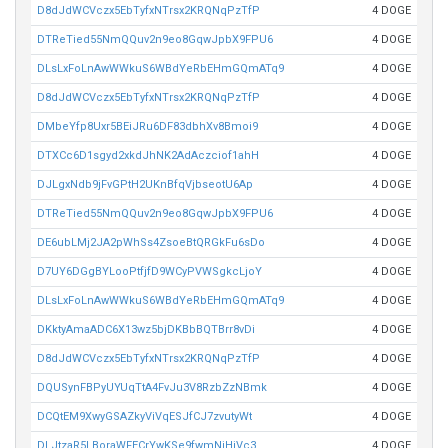
D8dJdWCVczx5EbTyfxNTrsx2KRQNqPzTfP
4 DOGE
DTReTied55NmQQuv2n9eo8GqwJpbX9FPU6
4 DOGE
DLsLxFoLnAwWWkuS6WBdYeRbEHmGQmATq9
4 DOGE
D8dJdWCVczx5EbTyfxNTrsx2KRQNqPzTfP
4 DOGE
DMbeYfp8Uxr5BEiJRu6DF83dbhXv8Bmoi9
4 DOGE
DTXCc6D1sgyd2xkdJhNK2AdAczciof1ahH
4 DOGE
DJLgxNdb9jFvGPtH2UKnBfqVjbseotU6Ap
4 DOGE
DTReTied55NmQQuv2n9eo8GqwJpbX9FPU6
4 DOGE
DE6ubLMj2JA2pWhSs4ZsoeBtQRGkFu6sDo
4 DOGE
D7UY6DGgBYLooPtfjfD9WCyPVWSgkcLjoY
4 DOGE
DLsLxFoLnAwWWkuS6WBdYeRbEHmGQmATq9
4 DOGE
DKktyAmaADC6X13wz5bjDKBbBQTBrr8vDi
4 DOGE
D8dJdWCVczx5EbTyfxNTrsx2KRQNqPzTfP
4 DOGE
DQUSynFBPyUYUqTtA4FvJu3V8RzbZzNBmk
4 DOGE
DCQtEM9XwyGSAZkyViVqESJfCJ7zvutyWt
4 DOGE
DLJtzaR5LBoraWFECrYwKSe9fwmNiHiVc3
4 DOGE