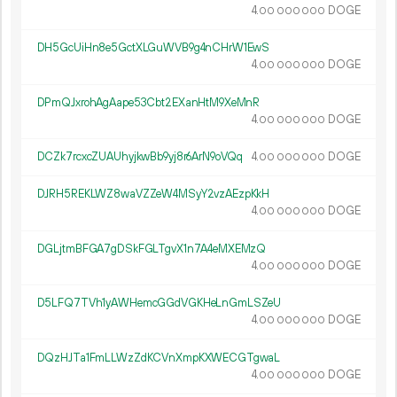
4.
DOGE
00
000
000
DH5GcUiHn8e5GctXLGuWVB9g4nCHrW1EwS
4.
DOGE
00
000
000
DPmQJxrohAgAape53Cbt2EXanHtM9XeMnR
4.
DOGE
00
000
000
DCZk7rcxcZUAUhyjkwBb9yj8r6ArN9oVQq
4.
DOGE
00
000
000
DJRH5REKLWZ8waVZZeW4MSyY2vzAEzpKkH
4.
DOGE
00
000
000
DGLjtmBFGA7gDSkFGLTgvX1n7A4eMXEMzQ
4.
DOGE
00
000
000
D5LFQ7TVh1yAWHemcGGdVGKHeLnGmLSZeU
4.
DOGE
00
000
000
DQzHJTa1FmLLWzZdKCVnXmpKXWECGTgwaL
4.
DOGE
00
000
000