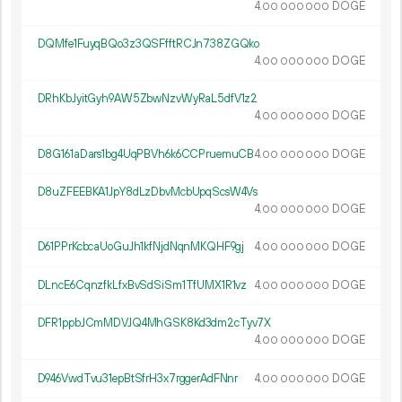
4.
DOGE
00
000
000
DQMfe1FuyqBQo3z3QSFfftRCJn738ZGQko
4.
DOGE
00
000
000
DRhKbJyitGyh9AW5ZbwNzvWyRaL5dfV1z2
4.
DOGE
00
000
000
D8G161aDars1bg4UqPBVh6k6CCPruemuCB
4.
DOGE
00
000
000
D8uZFEEBKA1JpY8dLzDbvMcbUpqScsW4Vs
4.
DOGE
00
000
000
D61PPrKcbcaUoGuJh1kfNjdNqnMKQHF9gj
4.
DOGE
00
000
000
DLncE6CqnzfkLfxBvSdSiSm1TfUMX1R1vz
4.
DOGE
00
000
000
DFR1ppbJCmMDVJQ4MhGSK8Kd3dm2cTyv7X
4.
DOGE
00
000
000
D946VwdTvu31epBtSfrH3x7rggerAdFNnr
4.
DOGE
00
000
000