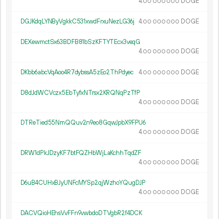
4.
DOGE
00
000
000
DGJKdqLYNByVgkkC531xwdFrxuNezLG36j
4.
DOGE
00
000
000
DEXewmctSx63BDFB81bSzKFTYTEcx3veqG
4.
DOGE
00
000
000
DKbb6abcVqAoo4R7dybssA5zEo2ThPdyec
4.
DOGE
00
000
000
D8dJdWCVczx5EbTyfxNTrsx2KRQNqPzTfP
4.
DOGE
00
000
000
DTReTied55NmQQuv2n9eo8GqwJpbX9FPU6
4.
DOGE
00
000
000
DRW1dPkJDzyKF7btFQZHbWjLaKchhTqdZF
4.
DOGE
00
000
000
D6uB4CUHxBJyUNFcMYSp2qjWzhoYQugDJP
4.
DOGE
00
000
000
DACVQioHEhsVvFFn9vwbdoDTVgbR2f4DCK